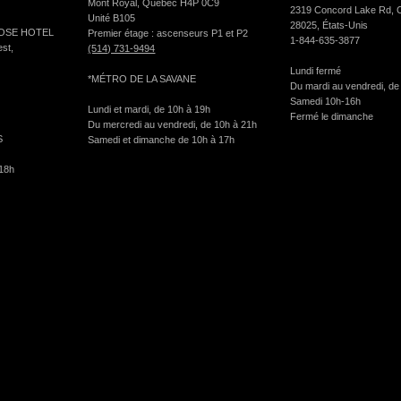
Mont Royal, Québec H4P 0C9
2319 Concord Lake Rd, 
Unité B105
28025, États-Unis
EYROSE HOTEL
Premier étage : ascenseurs P1 et P2
1-844-635-3877
st,
(514) 731-9494
Lundi fermé
*MÉTRO DE LA SAVANE
Du mardi au vendredi, de
Samedi 10h-16h
Lundi et mardi, de 10h à 19h
Fermé le dimanche
Du mercredi au vendredi, de 10h à 21h
S
Samedi et dimanche de 10h à 17h
 18h