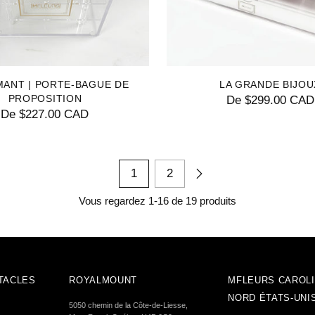
MANT | PORTE-BAGUE DE
LA GRANDE BIJOU
PROPOSITION
De $299.00 CAD
De $227.00 CAD
1
2
Vous regardez 1-16 de 19 produits
TACLES
ROYALMOUNT
MFLEURS CAROLI
NORD ÉTATS-UNI
5050 chemin de la Côte-de-Liesse,