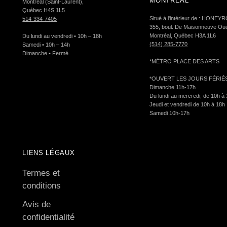
MONTRÉAL
Montréal (Saint-Laurent),
Québec H4S 1L5
Situé à l'intérieur de : HON
514-334-7405
355, boul. De Maisonneuve Oue
Montréal, Québec H3A 1L6
Du lundi au vendredi • 10h – 18h
(514) 285-7770
Samedi • 10h – 14h
Dimanche • Fermé
*MÉTRO PLACE DES ARTS
*OUVERT LES JOURS FÉRIÉ
Dimanche 11h-17h
Du lundi au mercredi, de 10h à
Jeudi et vendredi de 10h à 18h
Samedi 10h-17h
LIENS LÉGAUX
Termes et
conditions
Avis de
confidentialité